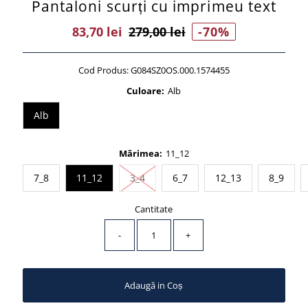
Pantaloni scurți cu imprimeu text
Preț
83,70 lei
Preț
279,00 lei
-70%
Vânzare
Întreg
Cod Produs:
G084SZ0OS.000.1574455
Culoare:
Alb
Alb
Mărimea:
11_12
Stoc epuizat sau Indisponibil
7_8
11_12
3_4
6_7
12_13
8_9
Cantitate
-
+