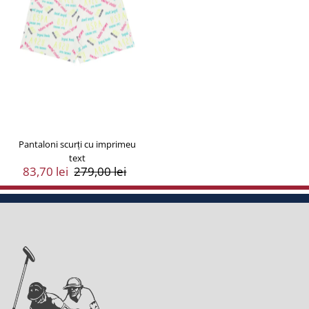
Pantaloni scurți cu imprimeu
text
Preț
83,70 lei
Preț
279,00 lei
Vânzare
Întreg