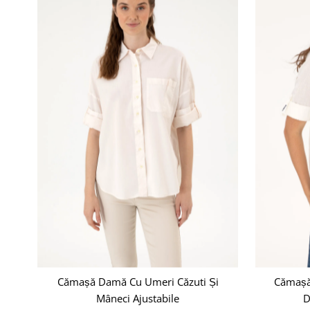
Cămașă Damă Cu Umeri Căzuti Și
Cămașă
Mâneci Ajustabile
D