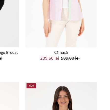
ogo Brodat
Cămașă
ei
Preț
239,60 lei
Preț
599,00 lei
Vânzare
Întreg
-60%