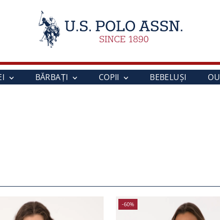
EI
BĂRBAȚI
COPII
BEBELUŞI
OU
-60%