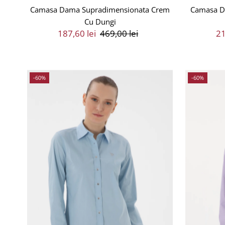
Camasa Dama Supradimensionata Crem
Camasa D
Cu Dungi
Preț
187,60 lei
Preț
469,00 lei
Pr
21
Vânzare
Întreg
V
-60%
-60%