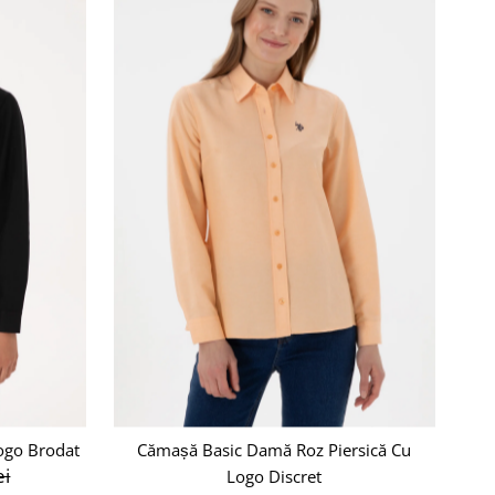
Alfabetic, A-Z
Alfabetic, Z-A
Preț, de la mic la mare
Preț, de la mare la mic
Data, de la vechi la nou
Data, de la nou la vechi
ogo Brodat
Cămașă Basic Damă Roz Piersică Cu
ei
Logo Discret