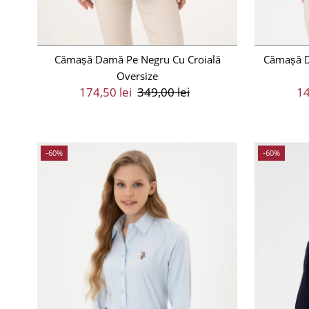
Cămașă Damă Pe Negru Cu Croială
Cămașă D
Oversize
Preț
174,50 lei
Preț
349,00 lei
Pr
14
Vânzare
Întreg
V
-60%
-60%