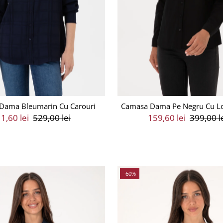
Dama Bleumarin Cu Carouri
Camasa Dama Pe Negru Cu L
eț
1,60 lei
Preț
529,00 lei
Preț
159,60 lei
Preț
399,00 l
ânzare
Întreg
Vânzare
Întreg
-60%