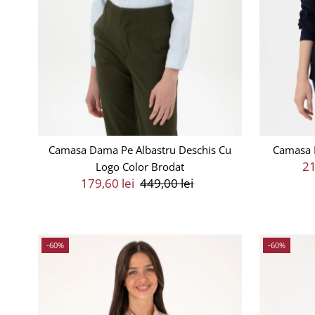
Camasa Dama Pe Albastru Deschis Cu
Camasa 
Pr
21
Logo Color Brodat
Preț
179,60 lei
Preț
449,00 lei
V
Vânzare
Întreg
-60%
-60%