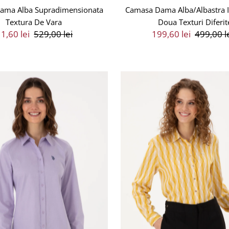
ama Alba Supradimensionata
Camasa Dama Alba/Albastra I
Textura De Vara
Doua Texturi Diferit
eț
1,60 lei
Preț
529,00 lei
Preț
199,60 lei
Preț
499,00 l
ânzare
Întreg
Vânzare
Întreg