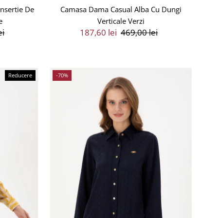
nsertie De
Camasa Dama Casual Alba Cu Dungi
e
Verticale Verzi
ei
Preț
187,60 lei
Preț
469,00 lei
Vânzare
Întreg
Reducere
-70%