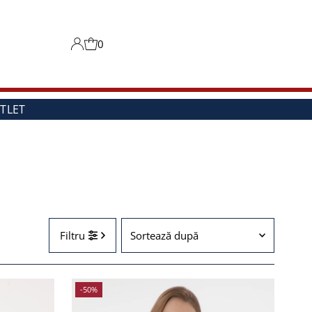
0
TLET
Sortează
Filtru
după
Recomandat
Cele mai relevante
-50%
Cel mai bine vândut