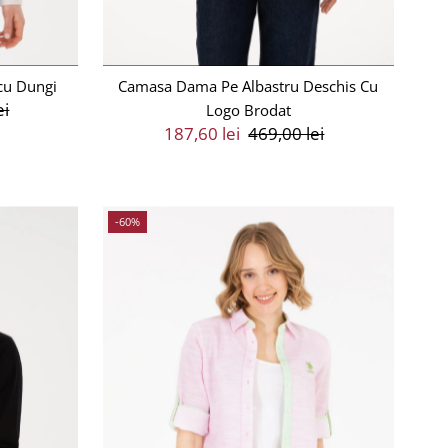
cu Dungi
Camasa Dama Pe Albastru Deschis Cu
ei
Logo Brodat
Preț
187,60 lei
Preț
469,00 lei
Vânzare
Întreg
-60%