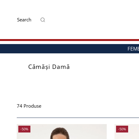
Mai departe
FEM
Cămăşi Damă
74 Produse
-50%
-50%