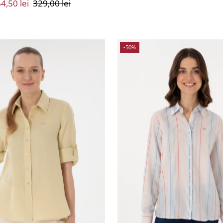
eț
4,50 lei
Preț
329,00 lei
Vânzare
Întreg
ânzare
Întreg
-50%