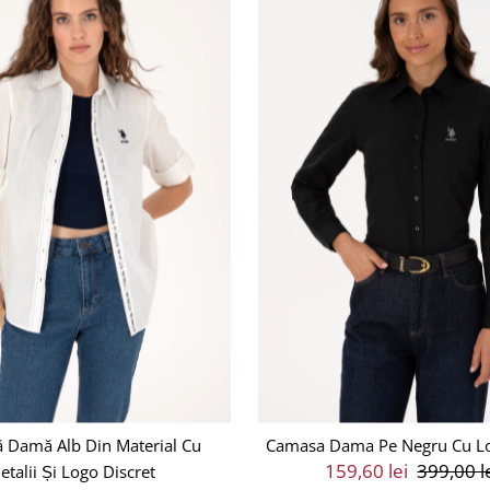
 Damă Alb Din Material Cu
Camasa Dama Pe Negru Cu L
Preț
159,60 lei
Preț
399,00 l
etalii Și Logo Discret