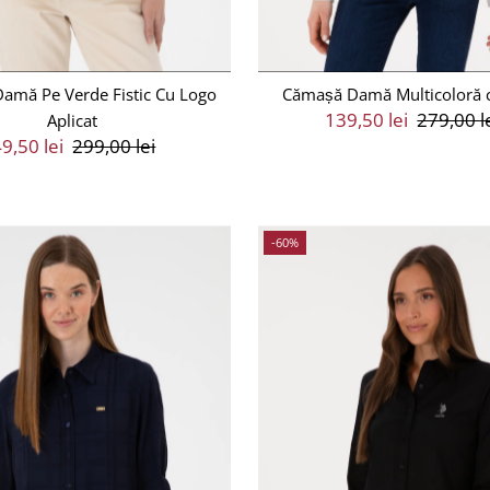
amă Pe Verde Fistic Cu Logo
Cămașă Damă Multicoloră 
Preț
139,50 lei
Preț
279,00 l
Aplicat
eț
9,50 lei
Preț
299,00 lei
Vânzare
Întreg
ânzare
Întreg
-60%