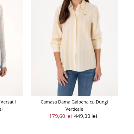
Versatil
Camasa Dama Galbena cu Dungi
ei
Verticale
Preț
179,60 lei
Preț
449,00 lei
Vânzare
Întreg