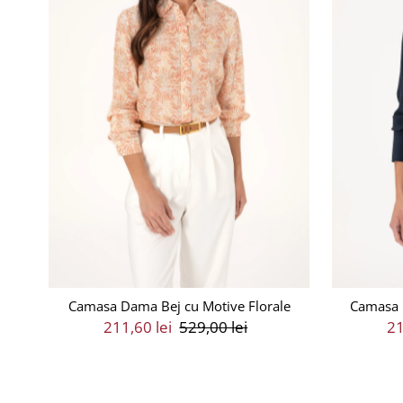
Camasa Dama Bej cu Motive Florale
Camasa 
Preț
211,60 lei
Preț
529,00 lei
Pr
21
Vânzare
Întreg
V