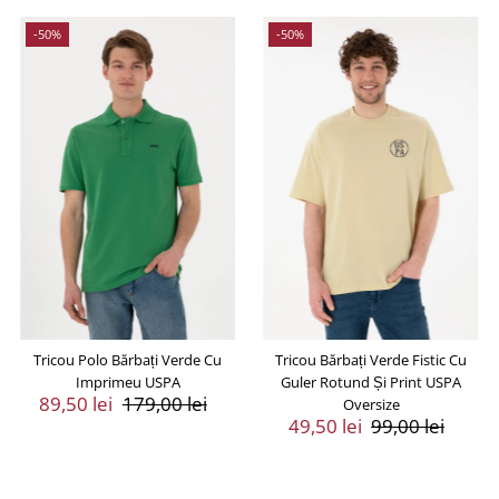
-50%
-50%
Tricou Polo Bărbați Verde Cu
Tricou Bărbați Verde Fistic Cu
Imprimeu USPA
Guler Rotund Și Print USPA
Preț
89,50 lei
Preț
179,00 lei
Oversize
Vânzare
Întreg
Preț
49,50 lei
Preț
99,00 lei
Vânzare
Întreg