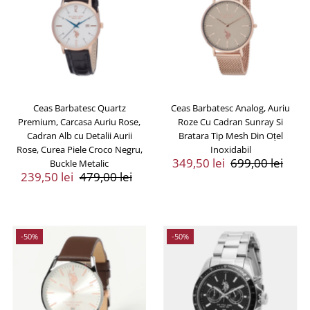
Ceas Barbatesc Quartz
Ceas Barbatesc Analog, Auriu
Premium, Carcasa Auriu Rose,
Roze Cu Cadran Sunray Si
Cadran Alb cu Detalii Aurii
Bratara Tip Mesh Din Oțel
Rose, Curea Piele Croco Negru,
Inoxidabil
Preț
349,50 lei
Preț
699,00 lei
Buckle Metalic
Preț
239,50 lei
Preț
479,00 lei
Vânzare
Întreg
Vânzare
Întreg
-50%
-50%