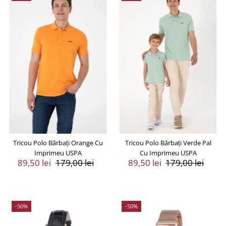
Tricou Polo Bărbați Orange Cu
Tricou Polo Bărbați Verde Pal
Imprimeu USPA
Cu Imprimeu USPA
Preț
89,50 lei
Preț
179,00 lei
Preț
89,50 lei
Preț
179,00 lei
Vânzare
Întreg
Vânzare
Întreg
-50%
-50%