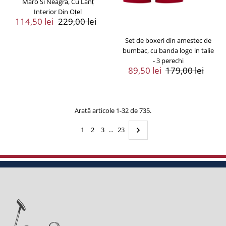
Maro Si Neagră, Cu Lanț
Interior Din Oțel
Preț
114,50 lei
Preț
229,00 lei
Vânzare
Întreg
Set de boxeri din amestec de
bumbac, cu banda logo in talie
- 3 perechi
Preț
89,50 lei
Preț
179,00 lei
Vânzare
Întreg
Arată articole 1-32 de 735.
1
2
3
…
23