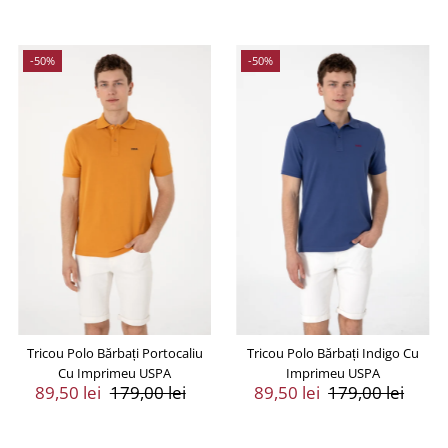
-50%
-50%
Tricou Polo Bărbați Portocaliu
Tricou Polo Bărbați Indigo Cu
Cu Imprimeu USPA
Imprimeu USPA
Preț
89,50 lei
Preț
179,00 lei
Preț
89,50 lei
Preț
179,00 lei
Vânzare
Întreg
Vânzare
Întreg