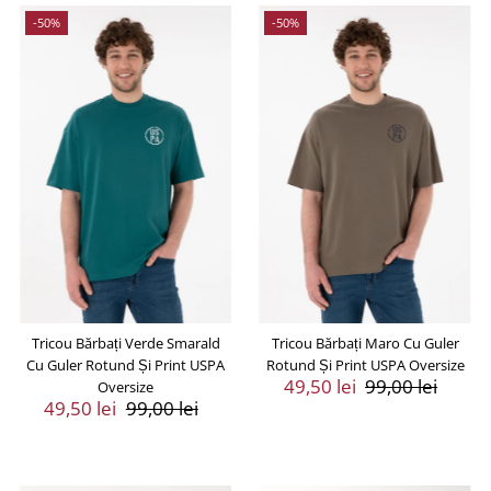
-50%
-50%
Tricou Bărbați Verde Smarald
Tricou Bărbați Maro Cu Guler
Cu Guler Rotund Și Print USPA
Rotund Și Print USPA Oversize
Preț
49,50 lei
Preț
99,00 lei
Oversize
Preț
49,50 lei
Preț
99,00 lei
Vânzare
Întreg
Vânzare
Întreg