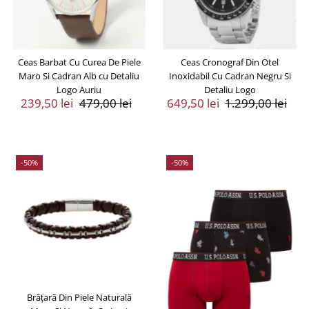
Ceas Barbat Cu Curea De Piele
Ceas Cronograf Din Otel
Maro Si Cadran Alb cu Detaliu
Inoxidabil Cu Cadran Negru Si
Logo Auriu
Detaliu Logo
Preț
239,50 lei
Preț
479,00 lei
Preț
649,50 lei
Preț
1.299,00 lei
Vânzare
Întreg
Vânzare
Întreg
-50%
-50%
Brățară Din Piele Naturală