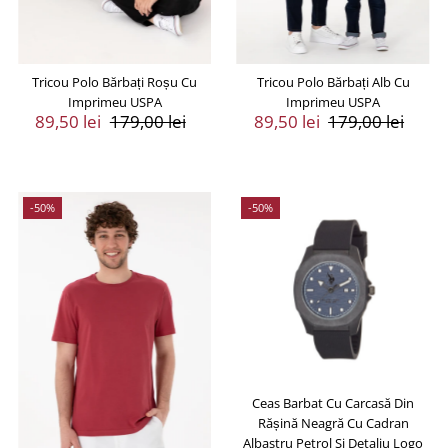
Tricou Polo Bărbați Roșu Cu
Tricou Polo Bărbați Alb Cu
Imprimeu USPA
Imprimeu USPA
Preț
89,50 lei
Preț
179,00 lei
Preț
89,50 lei
Preț
179,00 lei
Vânzare
Întreg
Vânzare
Întreg
-50%
-50%
Ceas Barbat Cu Carcasă Din
Rășină Neagră Cu Cadran
Albastru Petrol Si Detaliu Logo