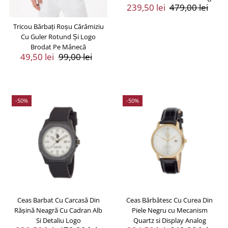
Preț
239,50 lei
Preț
479,00 lei
Vânzare
Întreg
Tricou Bărbați Roșu Cărămiziu
Cu Guler Rotund Și Logo
Brodat Pe Mânecă
Preț
49,50 lei
Preț
99,00 lei
Vânzare
Întreg
-50%
-50%
Ceas Barbat Cu Carcasă Din
Ceas Bărbătesc Cu Curea Din
Rășină Neagră Cu Cadran Alb
Piele Negru cu Mecanism
Si Detaliu Logo
Quartz si Display Analog