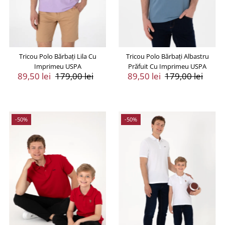
Tricou Polo Bărbați Lila Cu
Tricou Polo Bărbați Albastru
Imprimeu USPA
Prăfuit Cu Imprimeu USPA
Preț
89,50 lei
Preț
179,00 lei
Preț
89,50 lei
Preț
179,00 lei
Vânzare
Întreg
Vânzare
Întreg
-50%
-50%