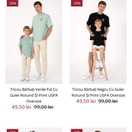
-50%
-50%
Tricou Bărbați Verde Pal Cu
Tricou Bărbați Negru Cu Guler
Guler Rotund Și Print USPA
Rotund Și Print USPA Oversize
Preț
49,50 lei
Preț
99,00 lei
Oversize
Preț
49,50 lei
Preț
99,00 lei
Vânzare
Întreg
Vânzare
Întreg