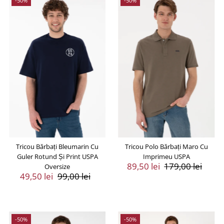
-50%
-50%
Tricou Bărbați Bleumarin Cu
Tricou Polo Bărbați Maro Cu
Guler Rotund Și Print USPA
Imprimeu USPA
Preț
89,50 lei
Preț
179,00 lei
Oversize
Preț
49,50 lei
Preț
99,00 lei
Vânzare
Întreg
Vânzare
Întreg
-50%
-50%