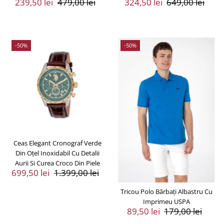
Preț
239,50 lei
Preț
479,00 lei
Preț
324,50 lei
Preț
649,00 lei
Vânzare
Întreg
Vânzare
Întreg
-50%
-50%
Ceas Elegant Cronograf Verde
Din Oțel Inoxidabil Cu Detalii
Aurii Si Curea Croco Din Piele
Preț
699,50 lei
Preț
1.399,00 lei
Vânzare
Întreg
Tricou Polo Bărbați Albastru Cu
Imprimeu USPA
Preț
89,50 lei
Preț
179,00 lei
Vânzare
Întreg