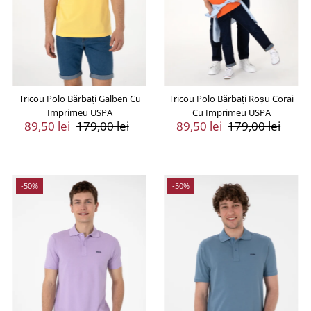
Tricou Polo Bărbați Galben Cu
Tricou Polo Bărbați Roșu Corai
Imprimeu USPA
Cu Imprimeu USPA
Preț
89,50 lei
Preț
179,00 lei
Preț
89,50 lei
Preț
179,00 lei
Vânzare
Întreg
Vânzare
Întreg
-50%
-50%