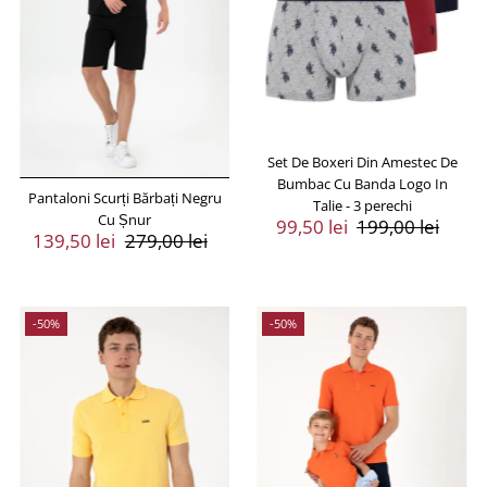
Preț, de la mic la mare
Preț, de la mare la mic
Data, de la vechi la
nou
Data, de la nou la
vechi
Set De Boxeri Din Amestec De
Bumbac Cu Banda Logo In
Pantaloni Scurți Bărbați Negru
Talie - 3 perechi
Cu Șnur
Preț
99,50 lei
Preț
199,00 lei
Preț
139,50 lei
Preț
279,00 lei
Vânzare
Întreg
Vânzare
Întreg
-50%
-50%