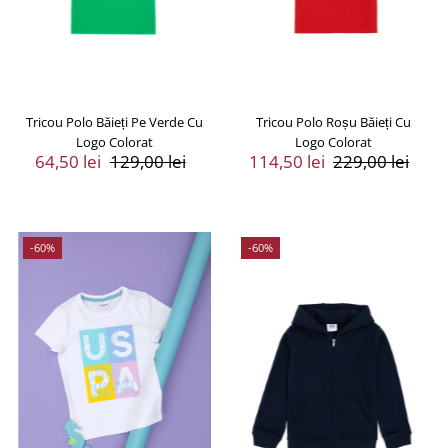
Tricou Polo Băieți Pe Verde Cu
Tricou Polo Roșu Băieți Cu
Logo Colorat
Logo Colorat
Preț
64,50 lei
Preț
129,00 lei
Preț
114,50 lei
Preț
229,00 lei
Vânzare
Întreg
Vânzare
Întreg
-60%
-60%