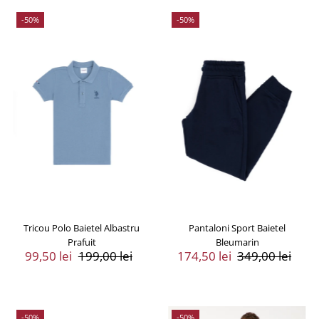
-50%
-50%
Tricou Polo Baietel Albastru
Pantaloni Sport Baietel
Prafuit
Bleumarin
Preț
99,50 lei
Preț
199,00 lei
Preț
174,50 lei
Preț
349,00 lei
Vânzare
Întreg
Vânzare
Întreg
-50%
-50%