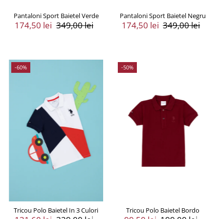
Pantaloni Sport Baietel Verde
Pantaloni Sport Baietel Negru
Preț
174,50 lei
Preț
349,00 lei
Preț
174,50 lei
Preț
349,00 lei
Vânzare
Întreg
Vânzare
Întreg
-60%
-50%
Tricou Polo Baietel In 3 Culori
Tricou Polo Baietel Bordo