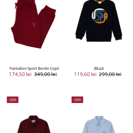
Pantaloni Sport Bordo Copii
Bluză
Preț
174,50 lei
Preț
349,00 lei
Preț
119,60 lei
Preț
299,00 lei
Vânzare
Întreg
Vânzare
Întreg
-60%
-60%