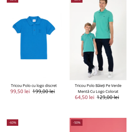
Tricou Polo cu logo discret
Tricou Polo Băieți Pe Verde
Preț
99,50 lei
Preț
199,00 lei
Mentă Cu Logo Colorat
Vânzare
Întreg
Preț
64,50 lei
Preț
129,00 lei
Vânzare
Întreg
-60%
-50%