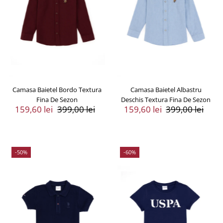
Camasa Baietel Bordo Textura
Camasa Baietel Albastru
Fina De Sezon
Deschis Textura Fina De Sezon
Preț
159,60 lei
Preț
399,00 lei
Preț
159,60 lei
Preț
399,00 lei
Vânzare
Întreg
Vânzare
Întreg
-50%
-60%