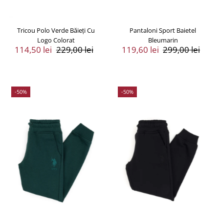
Tricou Polo Verde Băieți Cu
Pantaloni Sport Baietel
Logo Colorat
Bleumarin
Preț
114,50 lei
Preț
229,00 lei
Preț
119,60 lei
Preț
299,00 lei
Vânzare
Întreg
Vânzare
Întreg
-50%
-50%