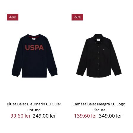
-60%
-60%
Bluza Baiat Bleumarin Cu Guler
Camasa Baiat Neagra Cu Logo
Rotund
Placuta
Preț
99,60 lei
Preț
249,00 lei
Preț
139,60 lei
Preț
349,00 lei
Vânzare
Întreg
Vânzare
Întreg