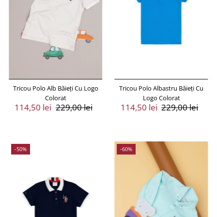
Preț, de la mic la mare
Preț, de la mare la mic
Data, de la vechi la
nou
Data, de la nou la
vechi
Tricou Polo Alb Băieți Cu Logo
Tricou Polo Albastru Băieți Cu
Colorat
Logo Colorat
Preț
114,50 lei
Preț
229,00 lei
Preț
114,50 lei
Preț
229,00 lei
Vânzare
Întreg
Vânzare
Întreg
-50%
-60%