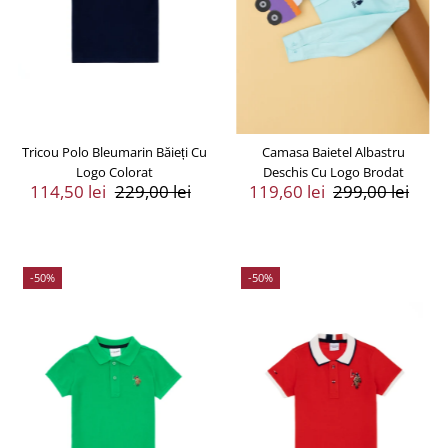
Tricou Polo Bleumarin Băieți Cu
Camasa Baietel Albastru
Logo Colorat
Deschis Cu Logo Brodat
Preț
114,50 lei
Preț
229,00 lei
Preț
119,60 lei
Preț
299,00 lei
Vânzare
Întreg
Vânzare
Întreg
-50%
-50%