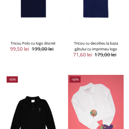
Tricou Polo cu logo discret
Tricou cu decolteu la baza
Preț
99,50 lei
Preț
199,00 lei
gâtului cu imprimeu logo
Vânzare
Întreg
Preț
71,60 lei
Preț
179,00 lei
Vânzare
Întreg
-60%
-60%