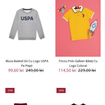
Bluza Baietel Gri Cu Logo USPA
Tricou Polo Galben Băieți Cu
Pe Piept
Logo Colorat
Preț
99,60 lei
Preț
249,00 lei
Preț
114,50 lei
Preț
229,00 lei
Vânzare
Întreg
Vânzare
Întreg
-50%
-60%