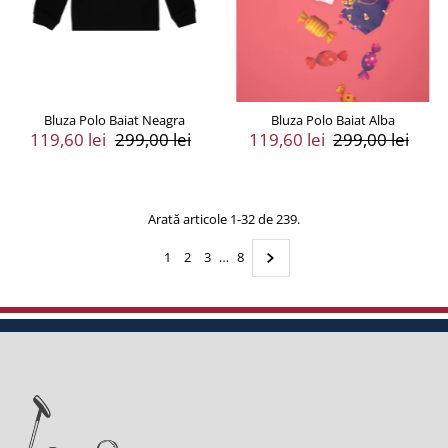
Bluza Polo Baiat Neagra
Bluza Polo Baiat Alba
Preț
119,60 lei
Preț
299,00 lei
Preț
119,60 lei
Preț
299,00 lei
Vânzare
Întreg
Vânzare
Întreg
Arată articole 1-32 de 239.
1
2
3
…
8