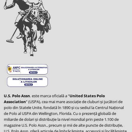
U.S. Polo Assn
. este marca oficială a “
United States Polo
Association
” (USPA), cea mai mare asociație de cluburi și jucători de
polo din Statele Unite, fondată în 1890 și cu sediul la Centrul Național
de Polo al USPA din Wellington, Florida. Cu o prezență globală de
miliarde de dolari și distribuție la nivel mondial prin peste 1.100 de
magazine U.S. Polo Assn., precum și mii de alte puncte de distribuție,
U.S. Polo Assn. oferă articole de îmbrăcăminte, accesorii și încălțăminte