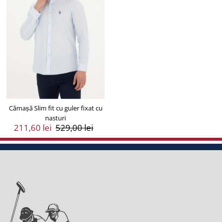
Cămașă Slim fit cu guler fixat cu
nasturi
Preț
211,60 lei
Preț
529,00 lei
Vânzare
Întreg