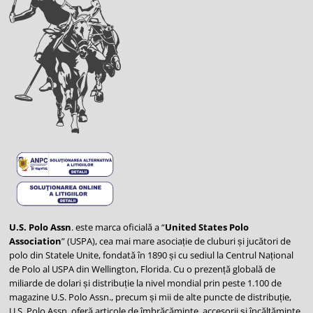
U.S. Polo Assn
. este marca oficială a “
United States Polo
Association
” (USPA), cea mai mare asociație de cluburi și jucători de
polo din Statele Unite, fondată în 1890 și cu sediul la Centrul Național
de Polo al USPA din Wellington, Florida. Cu o prezență globală de
miliarde de dolari și distribuție la nivel mondial prin peste 1.100 de
magazine U.S. Polo Assn., precum și mii de alte puncte de distribuție,
U.S. Polo Assn. oferă articole de îmbrăcăminte, accesorii și încălțăminte