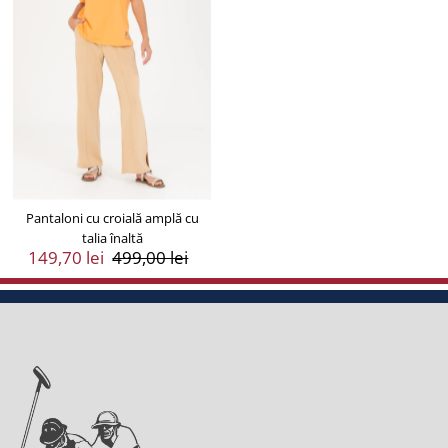
Pantaloni cu croială amplă cu
talia înaltă
Preț
149,70 lei
Preț
499,00 lei
Vânzare
Întreg