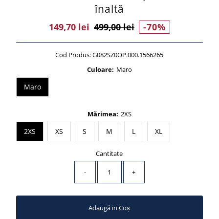
înaltă
Preț
149,70 lei
Preț
499,00 lei
-70%
Vânzare
Întreg
Cod Produs:
G082SZ0OP.000.1566265
Culoare:
Maro
Maro
Mărimea:
2XS
2XS
XS
S
M
L
XL
Cantitate
-
+