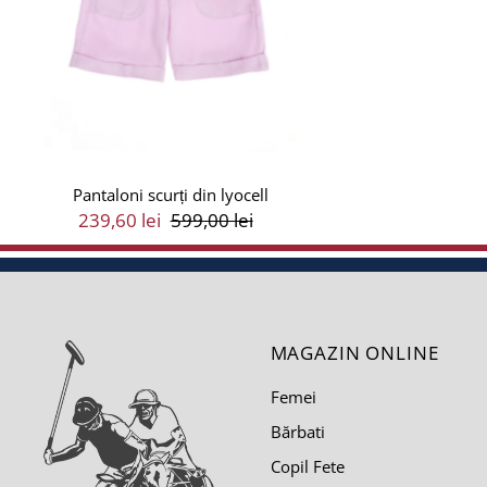
Pantaloni scurți din lyocell
Preț
239,60 lei
Preț
599,00 lei
Vânzare
Întreg
MAGAZIN ONLINE
Femei
Bărbati
Copil Fete