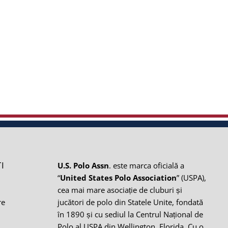
I
U.S. Polo Assn
. este marca oficială a
“
United States Polo Association
” (USPA),
cea mai mare asociație de cluburi și
re
jucători de polo din Statele Unite, fondată
în 1890 și cu sediul la Centrul Național de
i
Polo al USPA din Wellington, Florida. Cu o