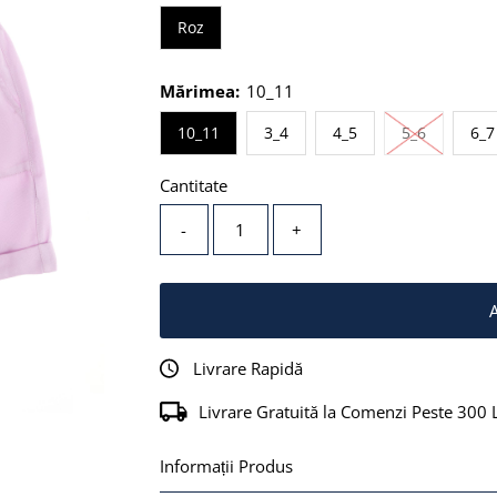
Roz
Mărimea:
10_11
Stoc epui
10_11
3_4
4_5
5_6
6_7
Cantitate
-
+
Livrare Rapidă
Livrare Gratuită la Comenzi Peste 300 
Informații Produs