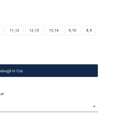
zat sau Indisponibil
11_12
12_13
13_14
9_10
8_9
Lei