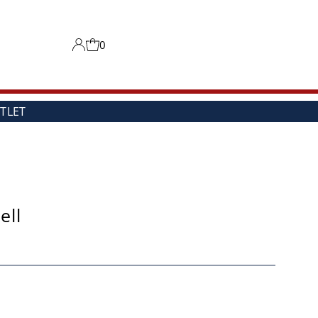
0
TLET
ell