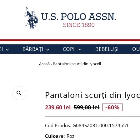
EI
BĂRBAȚI
COPII
BEBELUŞI
OU
Acasă
›
Pantaloni scurți din lyocell
Pantaloni scurți din lyoc
Preț
239,60 lei
Preț
599,00 lei
-60%
Vânzare
Întreg
Cod Produs:
G084SZ031.000.1574551
Culoare:
Roz