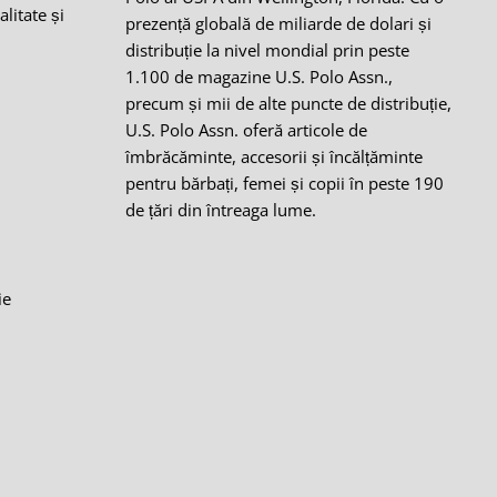
alitate și
prezență globală de miliarde de dolari și
distribuție la nivel mondial prin peste
1.100 de magazine U.S. Polo Assn.,
precum și mii de alte puncte de distribuție,
i
U.S. Polo Assn. oferă articole de
îmbrăcăminte, accesorii și încălțăminte
pentru bărbați, femei și copii în peste 190
de țări din întreaga lume.
ie