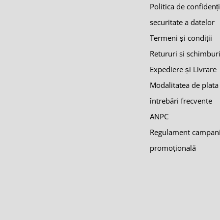
Politica de confidenți
securitate a datelor
Termeni și condiții
Retururi si schimbur
Expediere și Livrare
Modalitatea de plata
întrebări frecvente
ANPC
Regulament campan
promoţională