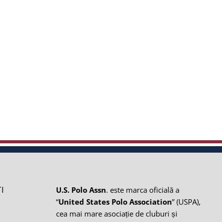
I
U.S. Polo Assn
. este marca oficială a
“
United States Polo Association
” (USPA),
cea mai mare asociație de cluburi și