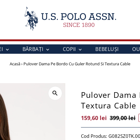
EI
BĂRBAȚI
COPII
BEBELUŞI
OU
Acasă
›
Pulover Dama Pe Bordo Cu Guler Rotund Si Textura Cable
Pulover Dama 
Textura Cable
Preț
159,60 lei
Preț
399,00 lei
Vânzare
Întreg
Cod Produs:
G082SZ0TK.0