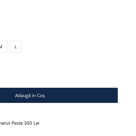
ponibil
M
L
menzi Peste 300 Lei