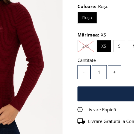
Culoare:
Roșu
Roșu
Mărimea:
XS
Stoc epuizat sau Indis
2XS
XS
S
Cantitate
-
+
Livrare Rapidă
Livrare Gratuită la Co