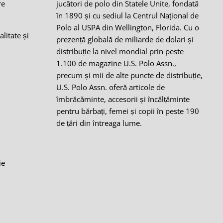
re
jucători de polo din Statele Unite, fondată
în 1890 și cu sediul la Centrul Național de
i
Polo al USPA din Wellington, Florida. Cu o
alitate și
prezență globală de miliarde de dolari și
distribuție la nivel mondial prin peste
1.100 de magazine U.S. Polo Assn.,
precum și mii de alte puncte de distribuție,
i
U.S. Polo Assn. oferă articole de
îmbrăcăminte, accesorii și încălțăminte
pentru bărbați, femei și copii în peste 190
de țări din întreaga lume.
ie