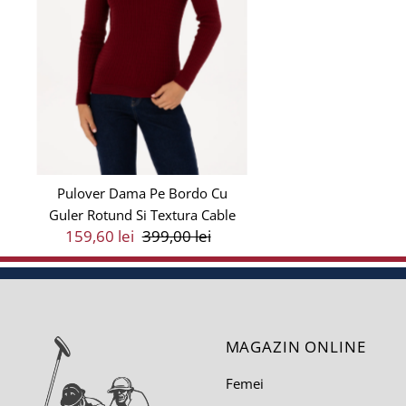
Pulover Dama Pe Bordo Cu
Guler Rotund Si Textura Cable
Preț
159,60 lei
Preț
399,00 lei
Vânzare
Întreg
MAGAZIN ONLINE
Femei