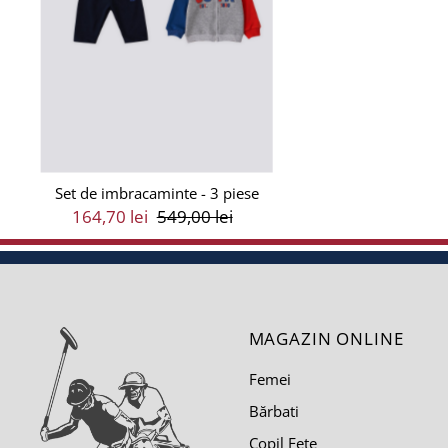
Set de imbracaminte - 3 piese
Preț
164,70 lei
Preț
549,00 lei
Vânzare
Întreg
MAGAZIN ONLINE
Femei
Bărbati
Copil Fete