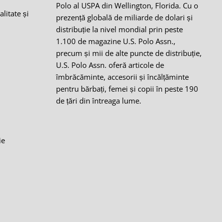
Polo al USPA din Wellington, Florida. Cu o
alitate și
prezență globală de miliarde de dolari și
distribuție la nivel mondial prin peste
1.100 de magazine U.S. Polo Assn.,
precum și mii de alte puncte de distribuție,
i
U.S. Polo Assn. oferă articole de
îmbrăcăminte, accesorii și încălțăminte
pentru bărbați, femei și copii în peste 190
de țări din întreaga lume.
ie