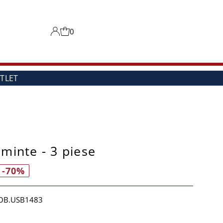
0
TLET
minte - 3 piese
-70%
OB.USB1483