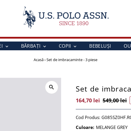
EI
BĂRBAȚI
COPII
BEBELUŞI
OU
Acasă
›
Set de imbracaminte - 3 piese
Set de imbraca
Preț
164,70 lei
Preț
549,00 lei
Vânzare
Întreg
Cod Produs:
G085SZ0HF.R
Culoare:
MELANGE GREY