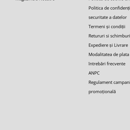
Politica de confidenți
securitate a datelor
Termeni și condiții
Retururi si schimbur
Expediere și Livrare
Modalitatea de plata
întrebări frecvente
ANPC
Regulament campan
promoţională