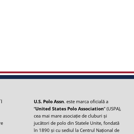
I
U.S. Polo Assn
. este marca oficială a
“
United States Polo Association
” (USPA),
cea mai mare asociație de cluburi și
re
jucători de polo din Statele Unite, fondată
în 1890 și cu sediul la Centrul Național de
i