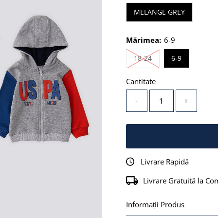
MELANGE GREY
Mărimea:
6-9
Stoc epuizat sau Ind
18-24
6-9
Cantitate
-
+
Livrare Rapidă
Livrare Gratuită la Co
Informații Produs