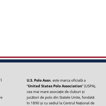
I
U.S. Polo Assn
. este marca oficială a
“
United States Polo Association
” (USPA),
cea mai mare asociație de cluburi și
re
jucători de polo din Statele Unite, fondată
în 1890 și cu sediul la Centrul Național de
i