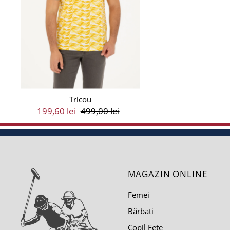
Tricou
Preț
199,60 lei
Preț
499,00 lei
Vânzare
Întreg
MAGAZIN ONLINE
Femei
Bărbati
Copil Fete