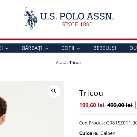
EI
BĂRBAȚI
COPII
BEBELUŞI
OU
Acasă
›
Tricou
Tricou
Preț
199,60 lei
Preț
499,00 lei
Vânzare
Întreg
Cod Produs:
G081SZ011.0
Culoare:
Galben