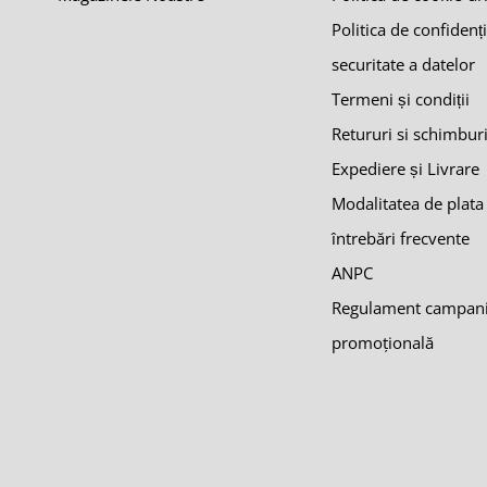
Politica de confidenți
securitate a datelor
Termeni și condiții
Retururi si schimbur
Expediere și Livrare
Modalitatea de plata
întrebări frecvente
ANPC
Regulament campan
promoţională