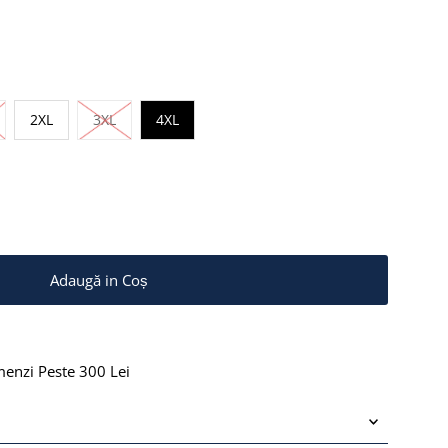
toc epuizat sau Indisponibil
Stoc epuizat sau Indisponibil
2XL
3XL
4XL
menzi Peste 300 Lei