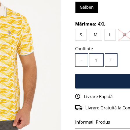
Galben
Mărimea:
4XL
S
S
M
L
XL
Cantitate
-
+
Livrare Rapidă
Livrare Gratuită la Co
Informații Produs