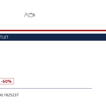
0
TLET
-60%
00.1825237