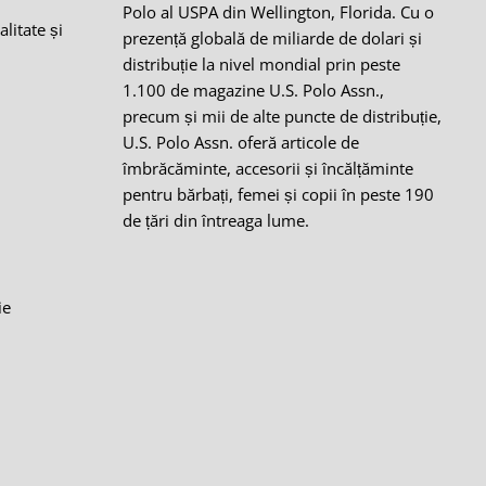
Polo al USPA din Wellington, Florida. Cu o
alitate și
prezență globală de miliarde de dolari și
distribuție la nivel mondial prin peste
1.100 de magazine U.S. Polo Assn.,
precum și mii de alte puncte de distribuție,
i
U.S. Polo Assn. oferă articole de
îmbrăcăminte, accesorii și încălțăminte
pentru bărbați, femei și copii în peste 190
de țări din întreaga lume.
ie