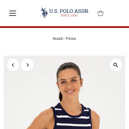
Mai departe
Acasă
›
Tricou