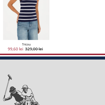
Tricou
Preț
99,60 lei
Preț
329,00 lei
Vânzare
Întreg