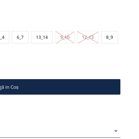
l
Stoc epuizat sau Indisponibil
Stoc epuizat sau Indis
_4
6_7
13_14
9_10
12_13
8_9