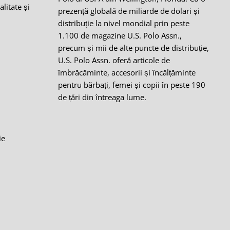
alitate și
prezență globală de miliarde de dolari și
distribuție la nivel mondial prin peste
1.100 de magazine U.S. Polo Assn.,
precum și mii de alte puncte de distribuție,
i
U.S. Polo Assn. oferă articole de
îmbrăcăminte, accesorii și încălțăminte
pentru bărbați, femei și copii în peste 190
de țări din întreaga lume.
ie