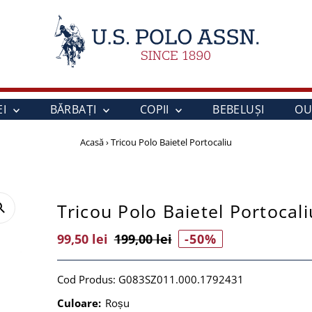
EI
BĂRBAȚI
COPII
BEBELUŞI
OU
Acasă
›
Tricou Polo Baietel Portocaliu
Tricou Polo Baietel Portocali
Preț
99,50 lei
Preț
199,00 lei
-50%
Vânzare
Întreg
Cod Produs:
G083SZ011.000.1792431
Culoare:
Roșu