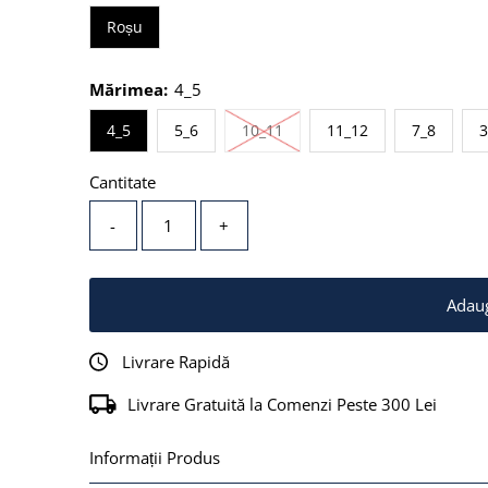
Roșu
Mărimea:
4_5
Stoc epuizat sau Indisponibi
4_5
5_6
10_11
11_12
7_8
3
Cantitate
-
+
Livrare Rapidă
Livrare Gratuită la Comenzi Peste 300 Lei
Informații Produs