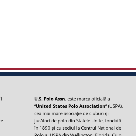
I
U.S. Polo Assn
. este marca oficială a
“
United States Polo Association
” (USPA),
cea mai mare asociație de cluburi și
re
jucători de polo din Statele Unite, fondată
în 1890 și cu sediul la Centrul Național de
i
Polo al USPA din Wellington, Florida. Cu o