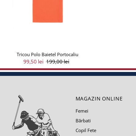
Tricou Polo Baietel Portocaliu
Preț
99,50 lei
Preț
199,00 lei
Vânzare
Întreg
MAGAZIN ONLINE
Femei
Bărbati
Copil Fete