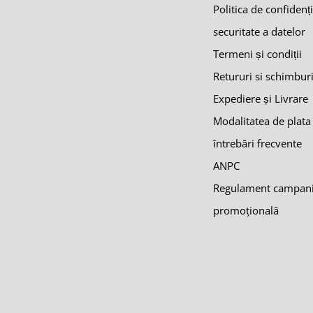
Politica de confidenți
securitate a datelor
Termeni și condiții
Retururi si schimbur
Expediere și Livrare
Modalitatea de plata
întrebări frecvente
ANPC
Regulament campan
promoţională